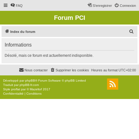
FAQ
S’enregistrer
Connexion
Forum PCI
R
Index du forum
e
Informations
c
h
Désolé, mais ce forum est actuellement indisponible.
e
r
Nous contacter
Supprimer les cookies
Heures au format
UTC+02:00
c
Développé par
phpBB
® Forum Software © phpBB Limited
h
Traduit par
phpBB-fr.com
Style
proflat
par ©
Mazeltof
2017
e
Confidentialité
|
Conditions
r