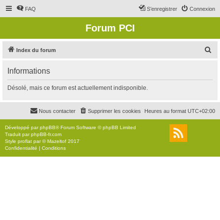
FAQ
S’enregistrer
Connexion
Forum PCI
R
Index du forum
e
Informations
c
h
Désolé, mais ce forum est actuellement indisponible.
e
r
Nous contacter
Supprimer les cookies
Heures au format
UTC+02:00
c
Développé par
phpBB
® Forum Software © phpBB Limited
h
Traduit par
phpBB-fr.com
Style
proflat
par ©
Mazeltof
2017
e
Confidentialité
|
Conditions
r