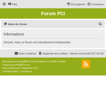
FAQ
S’enregistrer
Connexion
Forum PCI
R
Index du forum
e
Informations
c
h
Désolé, mais ce forum est actuellement indisponible.
e
r
Nous contacter
Supprimer les cookies
Heures au format
UTC+02:00
c
Développé par
phpBB
® Forum Software © phpBB Limited
h
Traduit par
phpBB-fr.com
Style
proflat
par ©
Mazeltof
2017
e
Confidentialité
|
Conditions
r