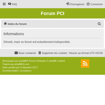
FAQ
S’enregistrer
Connexion
Forum PCI
R
Index du forum
e
Informations
c
h
Désolé, mais ce forum est actuellement indisponible.
e
r
Nous contacter
Supprimer les cookies
Heures au format
UTC+02:00
c
Développé par
phpBB
® Forum Software © phpBB Limited
h
Traduit par
phpBB-fr.com
Style
proflat
par ©
Mazeltof
2017
e
Confidentialité
|
Conditions
r