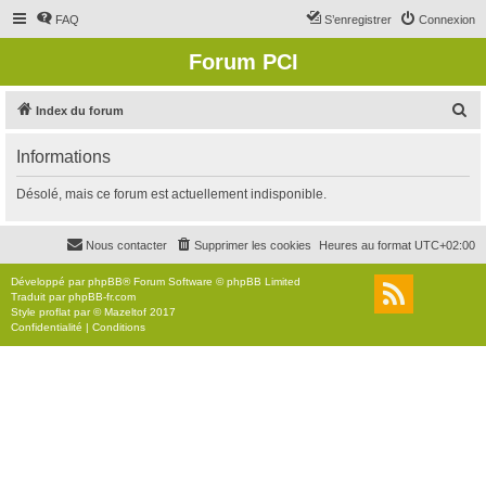
FAQ
S’enregistrer
Connexion
Forum PCI
R
Index du forum
e
Informations
c
h
Désolé, mais ce forum est actuellement indisponible.
e
r
Nous contacter
Supprimer les cookies
Heures au format
UTC+02:00
c
Développé par
phpBB
® Forum Software © phpBB Limited
h
Traduit par
phpBB-fr.com
Style
proflat
par ©
Mazeltof
2017
e
Confidentialité
|
Conditions
r