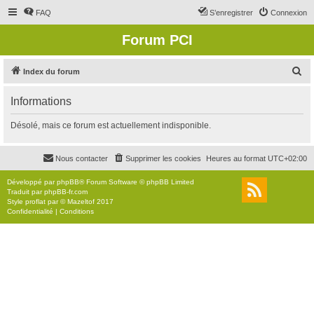
FAQ
S’enregistrer
Connexion
Forum PCI
R
Index du forum
e
Informations
c
h
Désolé, mais ce forum est actuellement indisponible.
e
r
Nous contacter
Supprimer les cookies
Heures au format
UTC+02:00
c
Développé par
phpBB
® Forum Software © phpBB Limited
h
Traduit par
phpBB-fr.com
Style
proflat
par ©
Mazeltof
2017
e
Confidentialité
|
Conditions
r