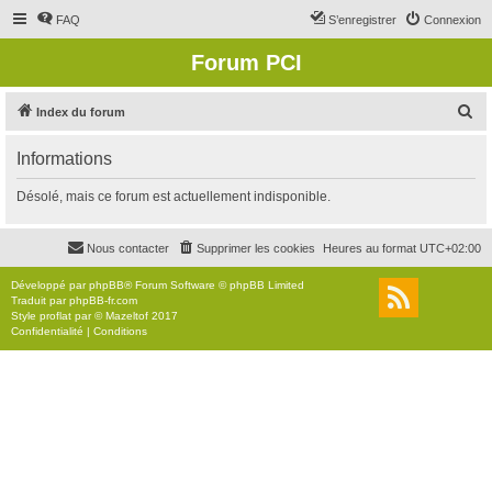
FAQ
S’enregistrer
Connexion
Forum PCI
R
Index du forum
e
Informations
c
h
Désolé, mais ce forum est actuellement indisponible.
e
r
Nous contacter
Supprimer les cookies
Heures au format
UTC+02:00
c
Développé par
phpBB
® Forum Software © phpBB Limited
h
Traduit par
phpBB-fr.com
Style
proflat
par ©
Mazeltof
2017
e
Confidentialité
|
Conditions
r