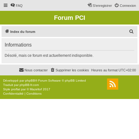
FAQ
S’enregistrer
Connexion
Forum PCI
R
Index du forum
e
Informations
c
h
Désolé, mais ce forum est actuellement indisponible.
e
r
Nous contacter
Supprimer les cookies
Heures au format
UTC+02:00
c
Développé par
phpBB
® Forum Software © phpBB Limited
h
Traduit par
phpBB-fr.com
Style
proflat
par ©
Mazeltof
2017
e
Confidentialité
|
Conditions
r