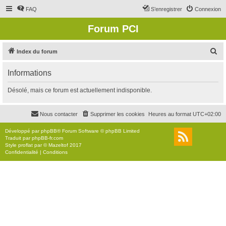
FAQ
S’enregistrer
Connexion
Forum PCI
R
Index du forum
e
Informations
c
h
Désolé, mais ce forum est actuellement indisponible.
e
r
Nous contacter
Supprimer les cookies
Heures au format
UTC+02:00
c
Développé par
phpBB
® Forum Software © phpBB Limited
h
Traduit par
phpBB-fr.com
Style
proflat
par ©
Mazeltof
2017
e
Confidentialité
|
Conditions
r