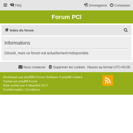
FAQ
S’enregistrer
Connexion
Forum PCI
R
Index du forum
e
Informations
c
h
Désolé, mais ce forum est actuellement indisponible.
e
r
Nous contacter
Supprimer les cookies
Heures au format
UTC+02:00
c
Développé par
phpBB
® Forum Software © phpBB Limited
h
Traduit par
phpBB-fr.com
Style
proflat
par ©
Mazeltof
2017
e
Confidentialité
|
Conditions
r