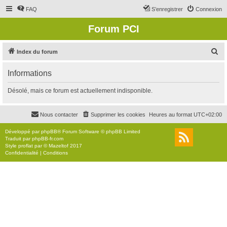
FAQ
S’enregistrer
Connexion
Forum PCI
R
Index du forum
e
Informations
c
h
Désolé, mais ce forum est actuellement indisponible.
e
r
Nous contacter
Supprimer les cookies
Heures au format
UTC+02:00
c
Développé par
phpBB
® Forum Software © phpBB Limited
h
Traduit par
phpBB-fr.com
Style
proflat
par ©
Mazeltof
2017
e
Confidentialité
|
Conditions
r