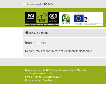
Accès rapide
FAQ
Index du forum
Informations
Désolé, mais ce forum est actuellement indisponible.
Développé par
phpBB
® Forum Software © phpBB Limited
Traduit par
phpBB-fr.com
Style
proflat
par ©
Mazeltof
2017
Confidentialité
|
Conditions