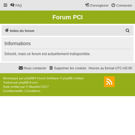
FAQ
S’enregistrer
Connexion
Forum PCI
R
Index du forum
e
Informations
c
h
Désolé, mais ce forum est actuellement indisponible.
e
r
Nous contacter
Supprimer les cookies
Heures au format
UTC+02:00
c
Développé par
phpBB
® Forum Software © phpBB Limited
h
Traduit par
phpBB-fr.com
Style
proflat
par ©
Mazeltof
2017
e
Confidentialité
|
Conditions
r