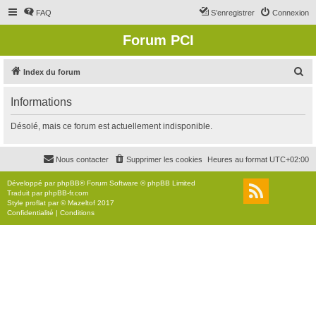
FAQ
S’enregistrer
Connexion
Forum PCI
R
Index du forum
e
Informations
c
h
Désolé, mais ce forum est actuellement indisponible.
e
r
Nous contacter
Supprimer les cookies
Heures au format
UTC+02:00
c
Développé par
phpBB
® Forum Software © phpBB Limited
h
Traduit par
phpBB-fr.com
Style
proflat
par ©
Mazeltof
2017
e
Confidentialité
|
Conditions
r