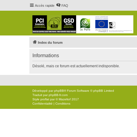
Accès rapide
FAQ
Index du forum
Informations
Désolé, mais ce forum est actuellement indisponible.
Développé par
phpBB
® Forum Software © phpBB Limited
Traduit par
phpBB-fr.com
Style
proflat
par ©
Mazeltof
2017
Confidentialité
|
Conditions