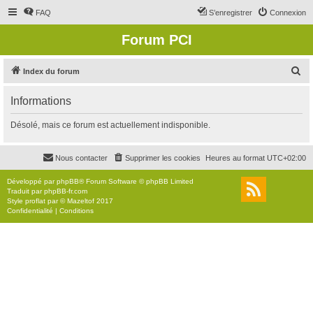
FAQ
S’enregistrer
Connexion
Forum PCI
R
Index du forum
e
Informations
c
h
Désolé, mais ce forum est actuellement indisponible.
e
r
Nous contacter
Supprimer les cookies
Heures au format
UTC+02:00
c
Développé par
phpBB
® Forum Software © phpBB Limited
h
Traduit par
phpBB-fr.com
Style
proflat
par ©
Mazeltof
2017
e
Confidentialité
|
Conditions
r