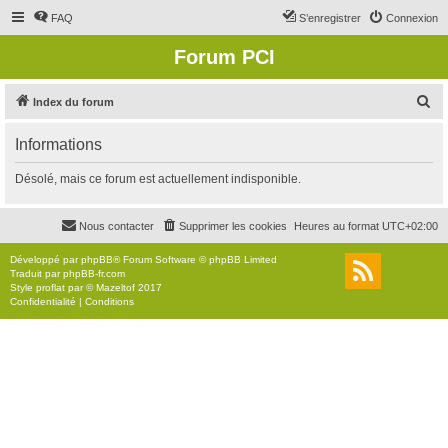
FAQ
S’enregistrer
Connexion
Forum PCI
R
Index du forum
e
Informations
c
h
Désolé, mais ce forum est actuellement indisponible.
e
r
Nous contacter
Supprimer les cookies
Heures au format
UTC+02:00
c
Développé par
phpBB
® Forum Software © phpBB Limited
h
Traduit par
phpBB-fr.com
Style
proflat
par ©
Mazeltof
2017
e
Confidentialité
|
Conditions
r