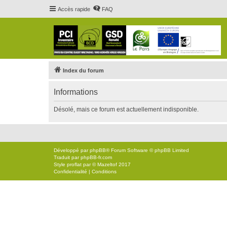
Accès rapide
FAQ
Index du forum
Informations
Désolé, mais ce forum est actuellement indisponible.
Développé par
phpBB
® Forum Software © phpBB Limited
Traduit par
phpBB-fr.com
Style
proflat
par ©
Mazeltof
2017
Confidentialité
|
Conditions