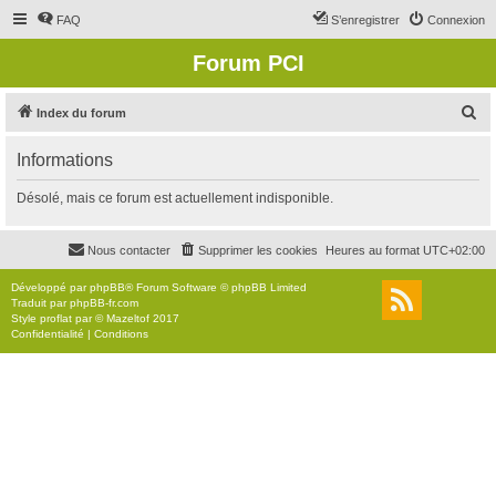
FAQ
S’enregistrer
Connexion
Forum PCI
R
Index du forum
e
Informations
c
h
Désolé, mais ce forum est actuellement indisponible.
e
r
Nous contacter
Supprimer les cookies
Heures au format
UTC+02:00
c
Développé par
phpBB
® Forum Software © phpBB Limited
h
Traduit par
phpBB-fr.com
Style
proflat
par ©
Mazeltof
2017
e
Confidentialité
|
Conditions
r