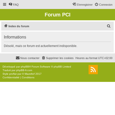
FAQ
S’enregistrer
Connexion
Forum PCI
R
Index du forum
e
Informations
c
h
Désolé, mais ce forum est actuellement indisponible.
e
r
Nous contacter
Supprimer les cookies
Heures au format
UTC+02:00
c
Développé par
phpBB
® Forum Software © phpBB Limited
h
Traduit par
phpBB-fr.com
Style
proflat
par ©
Mazeltof
2017
e
Confidentialité
|
Conditions
r