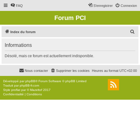
FAQ
S’enregistrer
Connexion
Forum PCI
R
Index du forum
e
Informations
c
h
Désolé, mais ce forum est actuellement indisponible.
e
r
Nous contacter
Supprimer les cookies
Heures au format
UTC+02:00
c
Développé par
phpBB
® Forum Software © phpBB Limited
h
Traduit par
phpBB-fr.com
Style
proflat
par ©
Mazeltof
2017
e
Confidentialité
|
Conditions
r