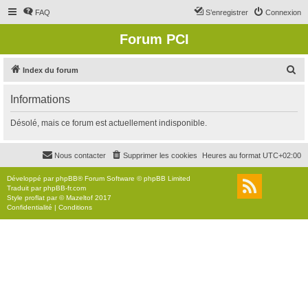
FAQ
S’enregistrer
Connexion
Forum PCI
R
Index du forum
e
Informations
c
h
Désolé, mais ce forum est actuellement indisponible.
e
r
Nous contacter
Supprimer les cookies
Heures au format
UTC+02:00
c
Développé par
phpBB
® Forum Software © phpBB Limited
h
Traduit par
phpBB-fr.com
Style
proflat
par ©
Mazeltof
2017
e
Confidentialité
|
Conditions
r