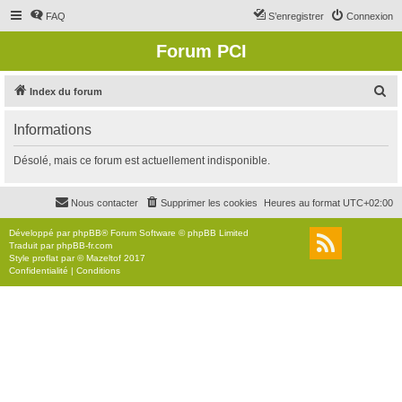
FAQ
S’enregistrer
Connexion
Forum PCI
R
Index du forum
e
Informations
c
h
Désolé, mais ce forum est actuellement indisponible.
e
r
Nous contacter
Supprimer les cookies
Heures au format
UTC+02:00
c
Développé par
phpBB
® Forum Software © phpBB Limited
h
Traduit par
phpBB-fr.com
Style
proflat
par ©
Mazeltof
2017
e
Confidentialité
|
Conditions
r