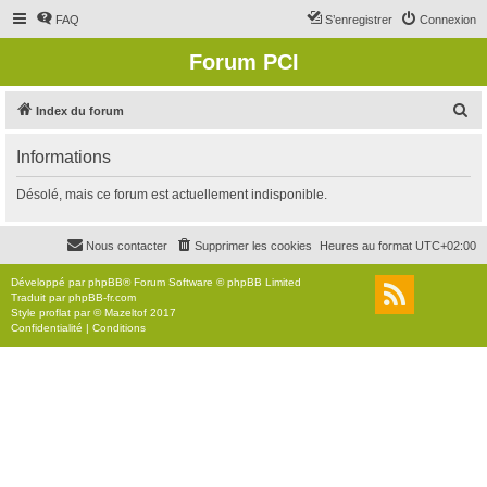
FAQ
S’enregistrer
Connexion
Forum PCI
R
Index du forum
e
Informations
c
h
Désolé, mais ce forum est actuellement indisponible.
e
r
Nous contacter
Supprimer les cookies
Heures au format
UTC+02:00
c
Développé par
phpBB
® Forum Software © phpBB Limited
h
Traduit par
phpBB-fr.com
Style
proflat
par ©
Mazeltof
2017
e
Confidentialité
|
Conditions
r