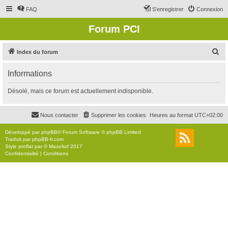
FAQ
S’enregistrer
Connexion
Forum PCI
R
Index du forum
e
Informations
c
h
Désolé, mais ce forum est actuellement indisponible.
e
r
Nous contacter
Supprimer les cookies
Heures au format
UTC+02:00
c
Développé par
phpBB
® Forum Software © phpBB Limited
h
Traduit par
phpBB-fr.com
Style
proflat
par ©
Mazeltof
2017
e
Confidentialité
|
Conditions
r