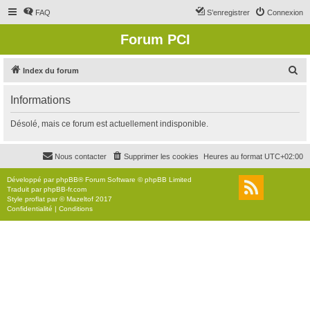
FAQ
S’enregistrer
Connexion
Forum PCI
R
Index du forum
e
Informations
c
h
Désolé, mais ce forum est actuellement indisponible.
e
r
Nous contacter
Supprimer les cookies
Heures au format
UTC+02:00
c
Développé par
phpBB
® Forum Software © phpBB Limited
h
Traduit par
phpBB-fr.com
Style
proflat
par ©
Mazeltof
2017
e
Confidentialité
|
Conditions
r