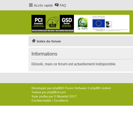
Accès rapide
FAQ
Index du forum
Informations
Désolé, mais ce forum est actuellement indisponible.
Développé par
phpBB
® Forum Software © phpBB Limited
Traduit par
phpBB-fr.com
Style
proflat
par ©
Mazeltof
2017
Confidentialité
|
Conditions