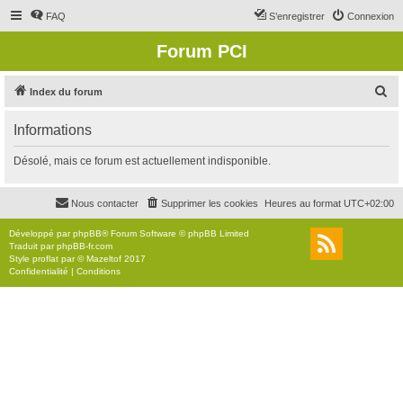
FAQ
S’enregistrer
Connexion
Forum PCI
R
Index du forum
e
Informations
c
h
Désolé, mais ce forum est actuellement indisponible.
e
r
Nous contacter
Supprimer les cookies
Heures au format
UTC+02:00
c
Développé par
phpBB
® Forum Software © phpBB Limited
h
Traduit par
phpBB-fr.com
Style
proflat
par ©
Mazeltof
2017
e
Confidentialité
|
Conditions
r