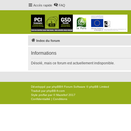
Accès rapide
FAQ
Index du forum
Informations
Désolé, mais ce forum est actuellement indisponible.
Développé par
phpBB
® Forum Software © phpBB Limited
Traduit par
phpBB-fr.com
Style
proflat
par ©
Mazeltof
2017
Confidentialité
|
Conditions