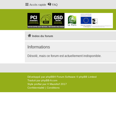
Accès rapide
FAQ
Index du forum
Informations
Désolé, mais ce forum est actuellement indisponible.
Développé par
phpBB
® Forum Software © phpBB Limited
Traduit par
phpBB-fr.com
Style
proflat
par ©
Mazeltof
2017
Confidentialité
|
Conditions