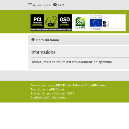
Accès rapide
FAQ
Index du forum
Informations
Désolé, mais ce forum est actuellement indisponible.
Développé par
phpBB
® Forum Software © phpBB Limited
Traduit par
phpBB-fr.com
Style
proflat
par ©
Mazeltof
2017
Confidentialité
|
Conditions