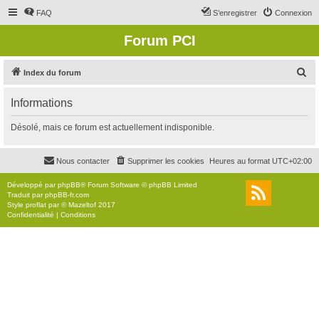
FAQ
S’enregistrer
Connexion
Forum PCI
R
Index du forum
e
Informations
c
h
Désolé, mais ce forum est actuellement indisponible.
e
r
Nous contacter
Supprimer les cookies
Heures au format
UTC+02:00
c
Développé par
phpBB
® Forum Software © phpBB Limited
h
Traduit par
phpBB-fr.com
Style
proflat
par ©
Mazeltof
2017
e
Confidentialité
|
Conditions
r