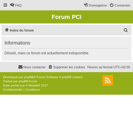
FAQ
S’enregistrer
Connexion
Forum PCI
R
Index du forum
e
Informations
c
h
Désolé, mais ce forum est actuellement indisponible.
e
r
Nous contacter
Supprimer les cookies
Heures au format
UTC+02:00
c
Développé par
phpBB
® Forum Software © phpBB Limited
h
Traduit par
phpBB-fr.com
Style
proflat
par ©
Mazeltof
2017
e
Confidentialité
|
Conditions
r