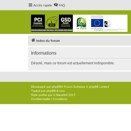
Accès rapide
FAQ
Index du forum
Informations
Désolé, mais ce forum est actuellement indisponible.
Développé par
phpBB
® Forum Software © phpBB Limited
Traduit par
phpBB-fr.com
Style
proflat
par ©
Mazeltof
2017
Confidentialité
|
Conditions