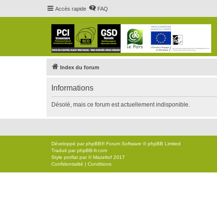
Accès rapide
FAQ
Index du forum
Informations
Désolé, mais ce forum est actuellement indisponible.
Développé par
phpBB
® Forum Software © phpBB Limited
Traduit par
phpBB-fr.com
Style
proflat
par ©
Mazeltof
2017
Confidentialité
|
Conditions