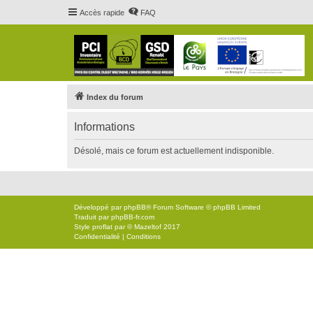
Accès rapide
FAQ
Index du forum
Informations
Désolé, mais ce forum est actuellement indisponible.
Développé par
phpBB
® Forum Software © phpBB Limited
Traduit par
phpBB-fr.com
Style
proflat
par ©
Mazeltof
2017
Confidentialité
|
Conditions