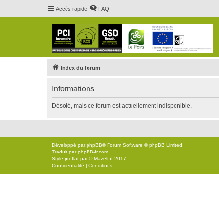
Accès rapide
FAQ
Index du forum
Informations
Désolé, mais ce forum est actuellement indisponible.
Développé par
phpBB
® Forum Software © phpBB Limited
Traduit par
phpBB-fr.com
Style
proflat
par ©
Mazeltof
2017
Confidentialité
|
Conditions