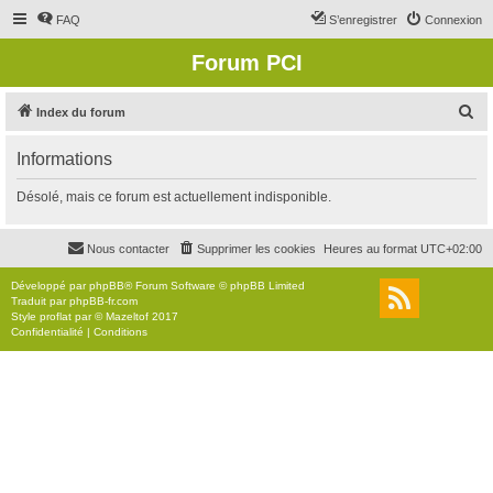
FAQ
S’enregistrer
Connexion
Forum PCI
R
Index du forum
e
Informations
c
h
Désolé, mais ce forum est actuellement indisponible.
e
r
Nous contacter
Supprimer les cookies
Heures au format
UTC+02:00
c
Développé par
phpBB
® Forum Software © phpBB Limited
h
Traduit par
phpBB-fr.com
Style
proflat
par ©
Mazeltof
2017
e
Confidentialité
|
Conditions
r