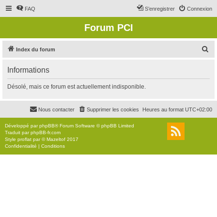
FAQ
S’enregistrer
Connexion
Forum PCI
R
Index du forum
e
Informations
c
h
Désolé, mais ce forum est actuellement indisponible.
e
r
Nous contacter
Supprimer les cookies
Heures au format
UTC+02:00
c
Développé par
phpBB
® Forum Software © phpBB Limited
h
Traduit par
phpBB-fr.com
Style
proflat
par ©
Mazeltof
2017
e
Confidentialité
|
Conditions
r