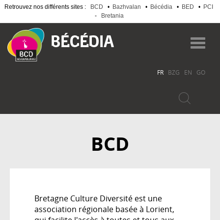
Retrouvez nos différents sites :
BCD
•
Bazhvalan
•
Bécédia
•
BED
•
PCI
-
Bretania
Aller
au
Toggl
contenu
navig
principal
FR
BZG
EN
GO
BCD
Bretagne Culture Diversité est une
association régionale basée à Lorient,
qui facilite l'accès à toutes et tous aux