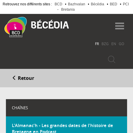
Retrouvez nos différents sites :
BCD
•
Bazhvalan
•
Bécédia
•
BED
•
PCI
-
Bretania
Aller
au
Toggl
contenu
navig
principal
FR
BZG
EN
GO
Retour
CHAÎNES
L'Almanac'h - Les grandes dates de l'histoire de
Bretagne en Podcast