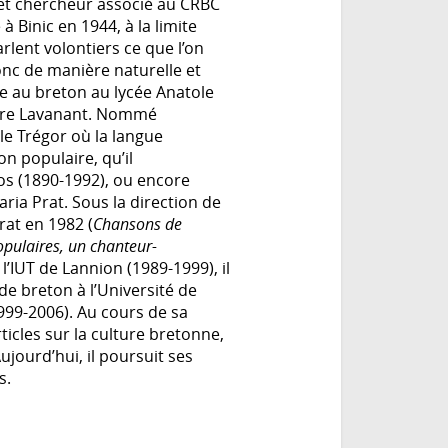
et chercheur associé au CRBC
à Binic en 1944, à la limite
rlent volontiers ce que l’on
onc de manière naturelle et
tie au breton au lycée Anatole
ierre Lavanant. Nommé
le Trégor où la langue
on populaire, qu’il
ros (1890-1992), ou encore
ria Prat. Sous la direction de
rat en 1982 (
Chansons de
opulaires, un chanteur-
l’IUT de Lannion (1989-1999), il
e breton à l’Université de
999-2006). Au cours de sa
rticles sur la culture bretonne,
ujourd’hui, il poursuit ses
s.