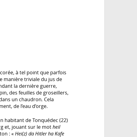
icorée, à tel point que parfois
e manière triviale du jus de
endant la dernière guerre,
pin, des feuilles de groseillers,
ait dans un chaudron
.
Cela
ement, de l’eau d’orge.
un habitant de Tonquédec (22)
rg et, jouant sur le mot
heil
ton : «
Hei(z) da Hitler ha Kafe