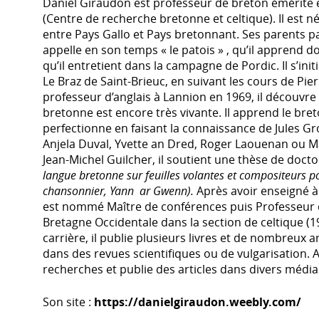
Daniel Giraudon est professeur de breton émérite 
(Centre de recherche bretonne et celtique). Il est né 
entre Pays Gallo et Pays bretonnant. Ses parents pa
appelle en son temps « le patois » , qu’il apprend d
qu’il entretient dans la campagne de Pordic. Il s’ini
Le Braz de Saint-Brieuc, en suivant les cours de P
professeur d’anglais à Lannion en 1969, il découvre 
bretonne est encore très vivante. Il apprend le bret
perfectionne en faisant la connaissance de Jules G
Anjela Duval, Yvette an Dred, Roger Laouenan ou Ma
Jean-Michel Guilcher, il soutient une thèse de docto
langue bretonne sur feuilles volantes et compositeurs p
chansonnier, Yann ar Gwenn).
Après avoir enseigné à 
est nommé Maître de conférences puis Professeur d
Bretagne Occidentale dans la section de celtique (1
carrière, il publie plusieurs livres et de nombreux a
dans des revues scientifiques ou de vulgarisation. A
recherches et publie des articles dans divers média
Son site :
https://danielgiraudon.weebly.com/