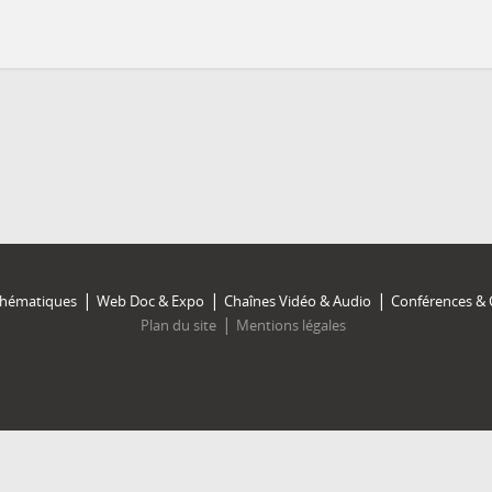
Thématiques
Web Doc & Expo
Chaînes Vidéo & Audio
Conférences & 
Plan du site
Mentions légales