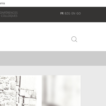
ania
ONFÉRENCES
FR
BZG
EN
GO
 COLLOQUES