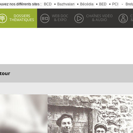
uvez nos différents sites :
BCD
•
Bazhvalan
•
Bécédia
•
BED
•
PCI
-
Bret
DOSSIERS
WEB DOC
CHAÎNES VIDÉO
C
THÉMATIQUES
& EXPO
& AUDIO
&
tour