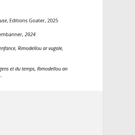
euse
, Editions Goater, 2025
 embanner
, 2024
’enfance, Rimodellou ar vugale,
gens et du temps, Rimodellou an
.