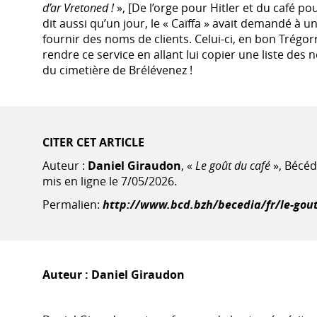
d’ar Vretoned !
», [De l’orge pour Hitler et du café po
dit aussi qu’un jour, le « Caïffa » avait demandé à u
fournir des noms de clients. Celui-ci, en bon Trégor
rendre ce service en allant lui copier une liste des
du cimetière de Brélévenez !
CITER CET ARTICLE
Auteur :
Daniel Giraudon
, «
Le goût du café
», Bécéd
mis en ligne le 7/05/2026.
Permalien:
http://www.bcd.bzh/becedia/fr/le-gout
Auteur :
Daniel Giraudon