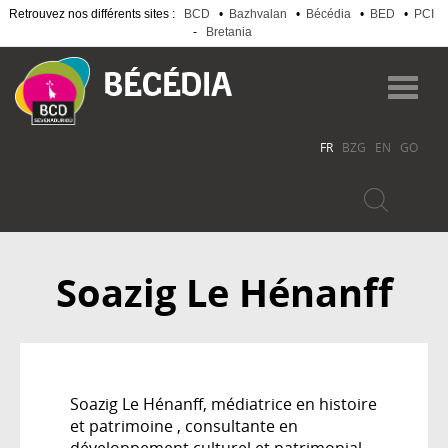
Retrouvez nos différents sites :
BCD
•
Bazhvalan
•
Bécédia
•
BED
•
PCI
-
Bretania
Aller
au
Toggl
contenu
navig
principal
FR
BZG
EN
GO
Soazig Le Hénanff
Soazig Le Hénanff, médiatrice en histoire
et patrimoine , consultante en
développement culturel et patrimonial,