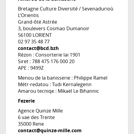
Bretagne Culture Diversité / Sevenadurioù
L’Orientis
Grand-ôtë Astrée
3, boulevers Cosmao Dumanoir
56100 LORIENT
02 97 35 48 77
contact@bcd.bzh
Rézon : Consorterie lai 1901
Siret : 788 475 176 000 20
APE : 9499Z
Menou de la banisserie : Philippe Ramel
Métr-redatou : Tudi Kernalegenn
Amarou tecniqe : Mikaël Le Bihannic
Fezerie
Agence Quinze Mille
6 vae des Trente
35000 Rene
contact@quinze-mille.com