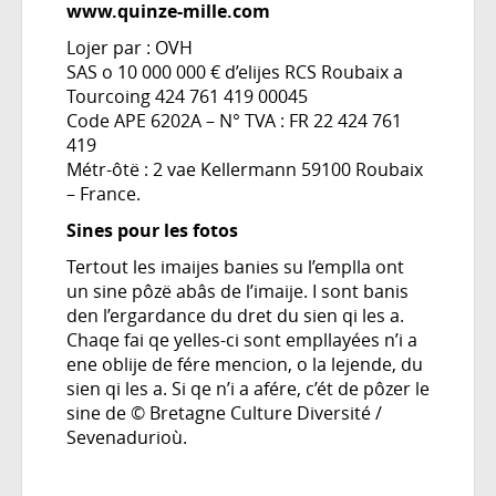
www.quinze-mille.com
Lojer par : OVH
SAS o 10 000 000 € d’elijes RCS Roubaix a
Tourcoing 424 761 419 00045
Code APE 6202A – N° TVA : FR 22 424 761
419
Métr-ôtë : 2 vae Kellermann 59100 Roubaix
– France.
Sines pour les fotos
Tertout les imaijes banies su l’emplla ont
un sine pôzë abâs de l’imaije. I sont banis
den l’ergardance du dret du sien qi les a.
Chaqe fai qe yelles-ci sont empllayées n’i a
ene oblije de fére mencion, o la lejende, du
sien qi les a. Si qe n’i a afére, c’ét de pôzer le
sine de © Bretagne Culture Diversité /
Sevenadurioù.