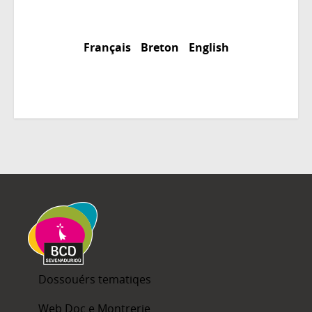
Français
Breton
English
Dossouérs tematiqes
Web Doc e Montrerie