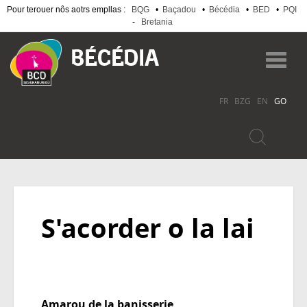
Pour terouer nôs aotrs empllas :
BQG
•
Baçadou
•
Bécédia
•
BED
•
PQI
-
Bretania
Skip
to
Toggl
main
navig
content
FR
BZG
EN
GO
S'acorder o la lai
Amarou de la banisserie