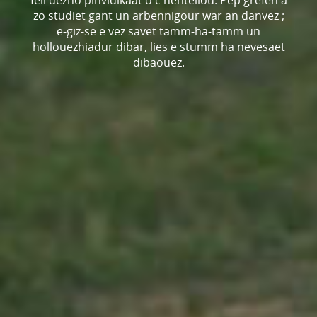
zo studiet gant un arbennigour war an danvez ;
e-giz-se e vez savet tamm-ha-tamm un
hollouezhiadur dibar, lies e stumm ha nevesaet
dibaouez.