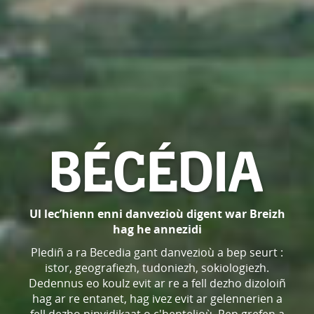
Ul lec’hienn enni danvezioù digent war Breizh
hag he annezidi
Plediñ a ra Becedia gant danvezioù a bep seurt :
istor, geografiezh, tudoniezh, sokiologiezh.
Dedennus eo koulz evit ar re a fell dezho dizoloiñ
hag ar re entanet, hag ivez evit ar gelennerien a
fell dezho pinvidikaat o c'hentelioù. Pep grefen a