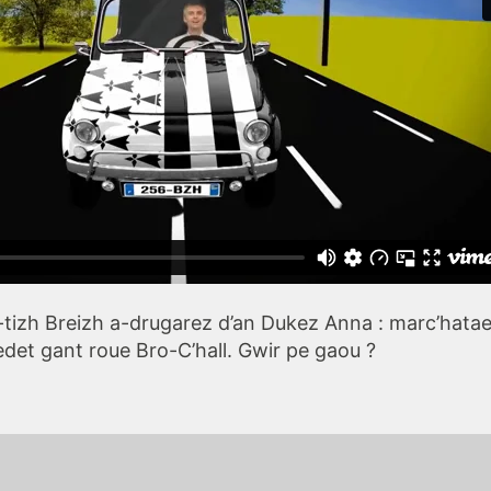
izh Breizh a-drugarez d’an Dukez Anna : marc’hataet h
det gant roue Bro-C’hall. Gwir pe gaou ?