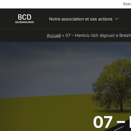
Retro
Notre association et ses actions
Skip
Accueil
»
07 – Hentoù-tizh digoust e Breiz
to
content
07 –