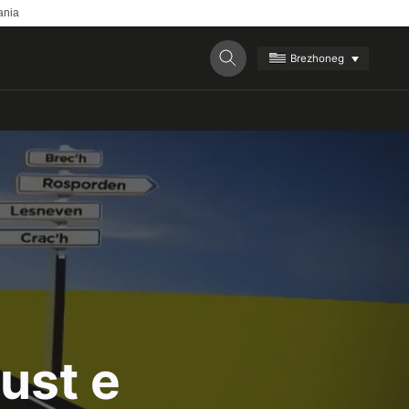
ania
Brezhoneg
ust e