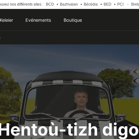
uvez nos différents sites :
BCD
•
Bazhvalan
•
Bécédia
•
BED
•
PCI
-
Bret
Keleier
Evénements
Boutique
h
 Hentoù-tizh digo