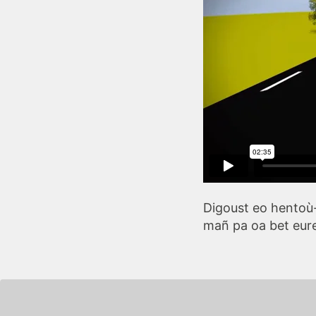
Digoust eo hentoù-t
mañ pa oa bet eure