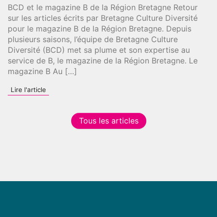
BCD et le magazine B de la Région Bretagne Retour
sur les articles écrits par Bretagne Culture Diversité
pour le magazine B de la Région Bretagne. Depuis
plusieurs saisons, l’équipe de Bretagne Culture
Diversité (BCD) met sa plume et son expertise au
service de B, le magazine de la Région Bretagne. Le
magazine B Au […]
:
Lire l'article
BCD
et
le
Tous les articles
magazine
B
de
la
Région
Bretagne