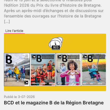
l’édition 2026 du Prix du livre d’histoire de Bretagne.
Après un après-midi d’échanges et de discussions sur
l’ensemble des ouvrages sur l’histoire de la Bretagne
[…]
:
Lire l'article
Prix
du
livre
d’histoire
de
Bretagne
:
les
finalistes
2026
Publié le
3-07-2026
BCD et le magazine B de la Région Bretagne