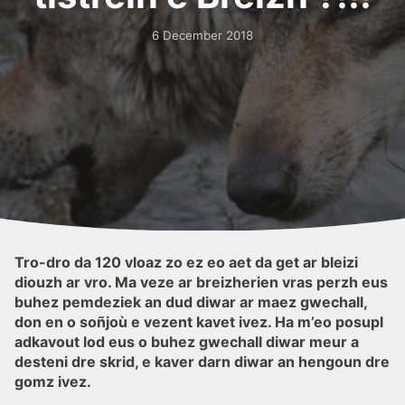
6 December 2018
Tro-dro da 120 vloaz zo ez eo aet da get ar bleizi
diouzh ar vro. Ma veze ar breizherien vras perzh eus
buhez pemdeziek an dud diwar ar maez gwechall,
don en o soñjoù e vezent kavet ivez. Ha m’eo posupl
adkavout lod eus o buhez gwechall diwar meur a
desteni dre skrid, e kaver darn diwar an hengoun dre
gomz ivez.