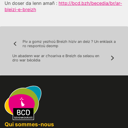
Un doser da lenn amañ :
http://bcd.bzh/becedia/br/ar-
bleizi-e-breizh
Post
Piv a gomz yezhoù Breizh hiziv an deiz ? Un enklask a
Précédent:
ro respontoù deomp
navigation
Un abadenn war ar c’hoariva e Breizh da selaou en
Suivan
dro war bécédia
Qui sommes-nous