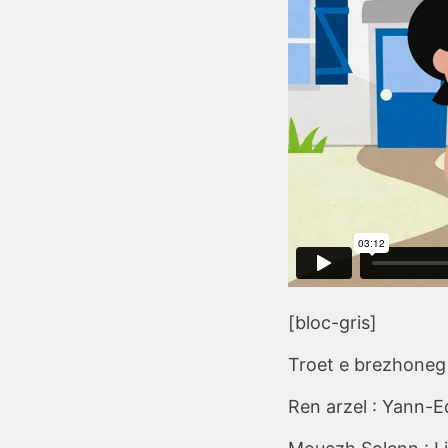
[bloc-gris]
Troet e brezhon
Ren arzel : Yann