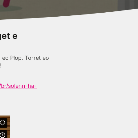
get e
 eo Plop. Torret eo
!
/br/solenn-ha-