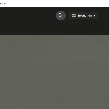
ania
Brezhoneg