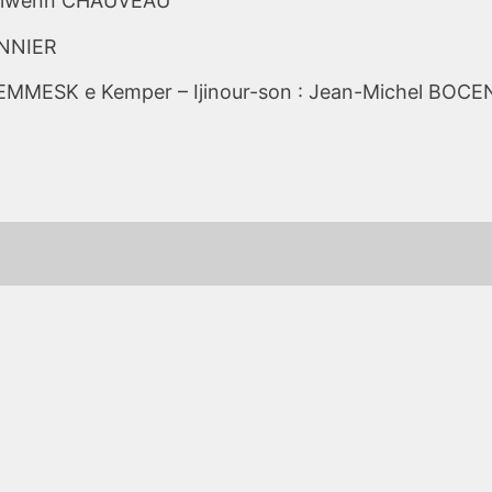
Lilwenn CHAUVEAU
ANNIER
 KEMMESK e Kemper – Ijinour-son : Jean-Michel BOC
n dro war bécédia
Tudi 
Notre actualité