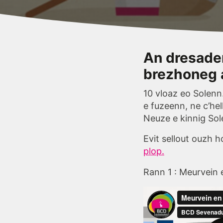
An dresaden
brezhoneg 
10 vloaz eo Solenn
e fuzeenn, ne c’hel
Neuze e kinnig So
Evit sellout ouzh 
plop.
Rann 1 : Meurvein 