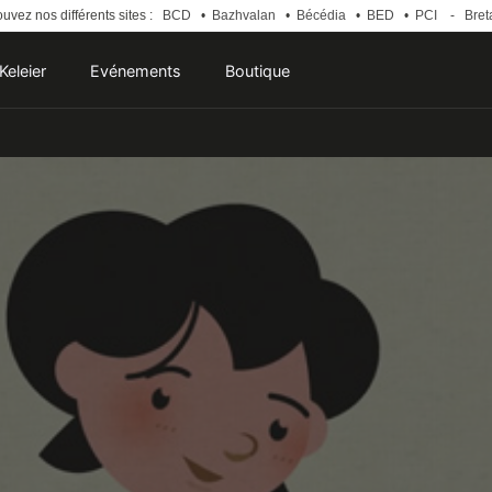
uvez nos différents sites :
BCD
•
Bazhvalan
•
Bécédia
•
BED
•
PCI
-
Bret
Keleier
Evénements
Boutique