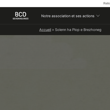
Retro
Notre association et ses actions
Skip
Accueil
»
Solenn ha Plop e Brezhoneg
to
content