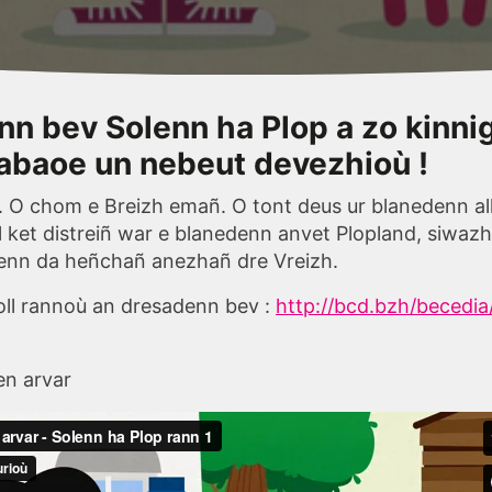
n bev Solenn ha Plop a zo kinni
abaoe un nebeut devezhioù !
. O chom e Breizh emañ. O tont deus ur blanedenn all
l ket distreiñ war e blanedenn anvet Plopland, siwazh
lenn da heñchañ anezhañ dre Vreizh.
holl rannoù an dresadenn bev :
http://bcd.bzh/becedia
en arvar