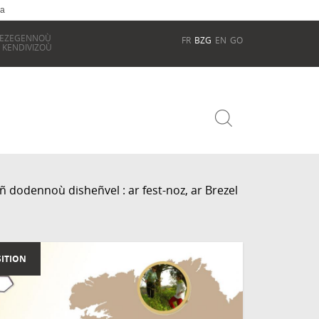
ia
REZEGENNOÙ
FR
BZG
EN
GO
 KENDIVIZOÙ
 dodennoù disheñvel : ar fest-noz, ar Brezel
ITION