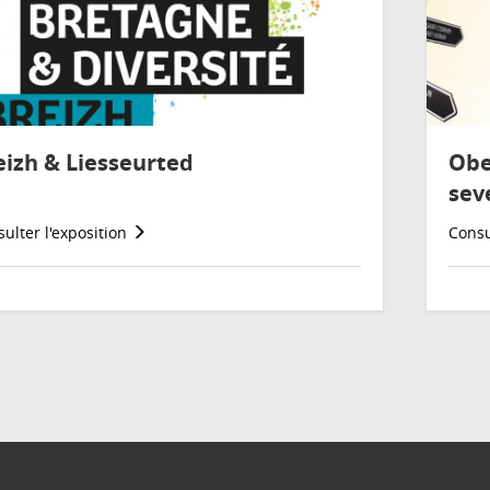
eizh & Liesseurted
Obe
sev
ulter l'exposition
Consu