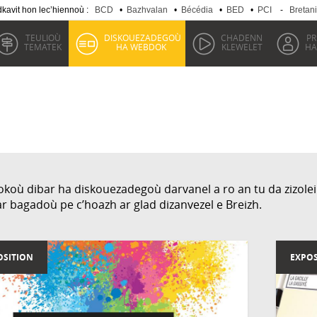
kavit hon lec’hiennoù :
BCD
•
Bazhvalan
•
Bécédia
•
BED
•
PCI
-
Bretan
TEULIOÙ
DISKOUEZADEGOÙ
CHADENN
P
TEMATEK
HA WEBDOK
KLEWELET
HA
où dibar ha diskouezadegoù darvanel a ro an tu da zizoleiñ
ar bagadoù pe c’hoazh ar glad dizanvezel e Breizh.
OSITION
EXPOS