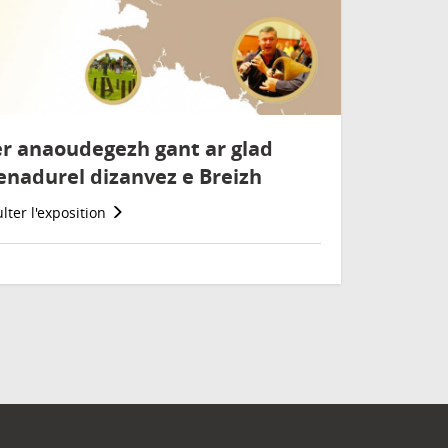
r anaoudegezh gant ar glad
enadurel dizanvez e Breizh
lter l'exposition